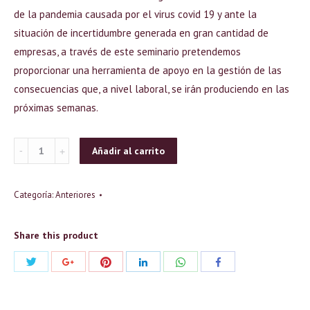
de la pandemia causada por el virus covid 19 y ante la
situación de incertidumbre generada en gran cantidad de
empresas, a través de este seminario pretendemos
proporcionar una herramienta de apoyo en la gestión de las
consecuencias que, a nivel laboral, se irán produciendo en las
próximas semanas.
Cantidad
Añadir al carrito
Categoría:
Anteriores
Share this product
Compartir
Compartir
Compartir
Compartir
Compartir
Compartir
con
con
con
con
con
con
Twitter
Pinterest
WhatsApp
Google+
LinkedIn
Facebook