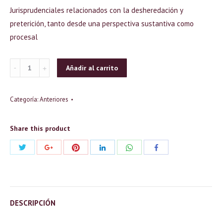
Jurisprudenciales relacionados con la desheredación y
preterición, tanto desde una perspectiva sustantiva como
procesal
Cantidad
Añadir al carrito
Categoría:
Anteriores
Share this product
Compartir
Compartir
Compartir
Compartir
Compartir
Compartir
con
con
con
con
con
con
Twitter
Pinterest
WhatsApp
Google+
LinkedIn
Facebook
DESCRIPCIÓN