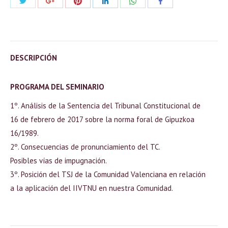
Compartir
Compartir
Compartir
Compartir
Compartir
Compartir
con
con
con
con
con
con
Twitter
Pinterest
WhatsApp
Google+
LinkedIn
Facebook
DESCRIPCIÓN
PROGRAMA DEL SEMINARIO
1º. Análisis de la Sentencia del Tribunal Constitucional de
16 de febrero de 2017 sobre la norma foral de Gipuzkoa
16/1989.
2º. Consecuencias de pronunciamiento del TC.
Posibles vías de impugnación.
3º. Posición del TSJ de la Comunidad Valenciana en relación
a la aplicación del IIVTNU en nuestra Comunidad.